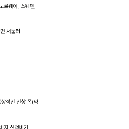
 노르웨이, 스웨덴,
라면 서둘러
통상적인 인상 폭(약
 비자 신청비가