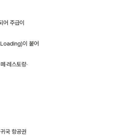
상되어 주급이
oading)이 붙어
페·레스토랑·
 귀국 항공권