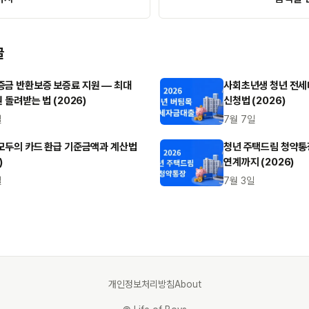
글
금 반환보증 보증료 지원 — 최대
사회초년생 청년 전세
원 돌려받는 법 (2026)
신청법 (2026)
일
7월 7일
모두의 카드 환급 기준금액과 계산법
청년 주택드림 청약통장
)
연계까지 (2026)
일
7월 3일
개인정보처리방침
About